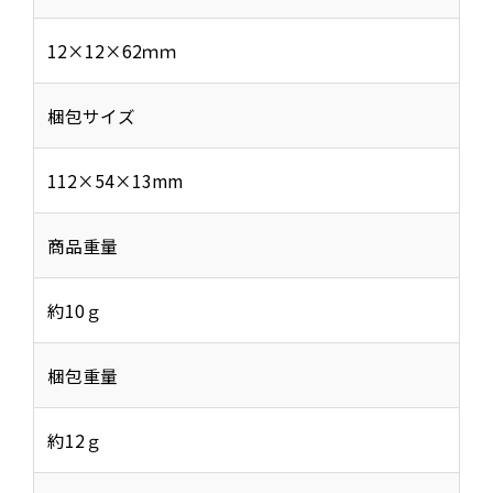
12×12×62ｍｍ
梱包サイズ
112×54×13mm
商品重量
約10ｇ
梱包重量
約12ｇ