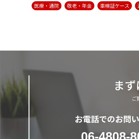
医療・通院
敬老・年金
車検証ケース
まず
ご
お電話でのお問
06-4808-8