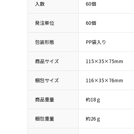
入数
60個
発注単位
60個
包装形態
PP袋入り
商品サイズ
115×35×75mm
梱包サイズ
116×35×76mm
商品重量
約18ｇ
梱包重量
約26ｇ