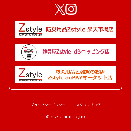
プライバシーポリシー
スタッフブログ
©
2026 ZENITH CO.,LTD