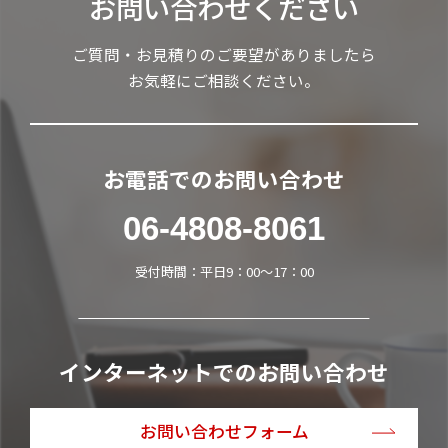
お問い合わせください
ご質問・お見積りのご要望がありましたら
お気軽にご相談ください。
お電話でのお問い合わせ
06-4808-8061
受付時間：平日9：00～17：00
インターネットでのお問い合わせ
お問い合わせフォーム