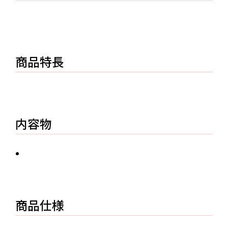
商品特長
内容物
商品仕様